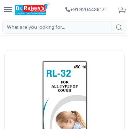
0
+91 9204439171